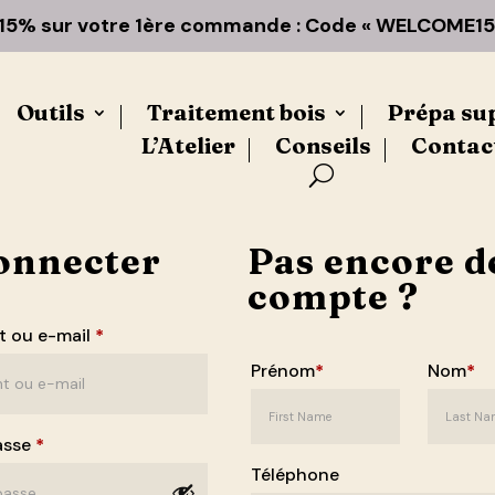
15% sur votre 1ère commande : Code « WELCOME15
Outils
Traitement bois
Prépa su
L’Atelier
Conseils
Contac
onnecter
Pas encore d
compte ?
nt ou e-mail
*
Prénom
*
Nom
*
asse
*
Téléphone