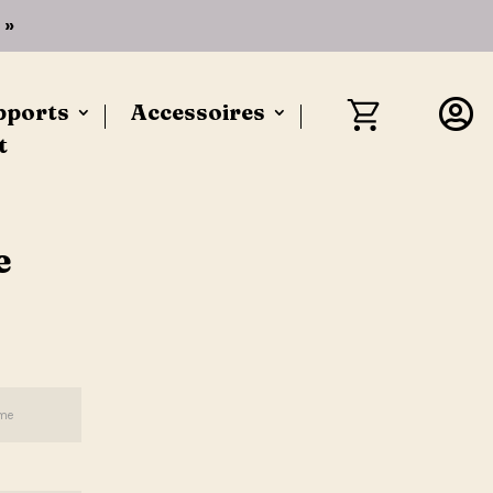
 »

pports
Accessoires
t
e