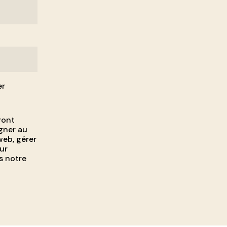
er
ront
gner au
web, gérer
ur
s notre