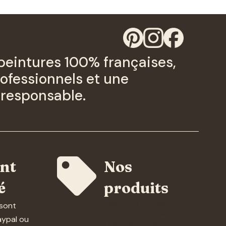
peintures 100% françaises,
ofessionnels et une
responsable.

nt
Nos
é
produits
Peintures intérieures
sont
Peintures extérieures
aypal ou
Préparation des